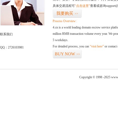
具体交易流程可
“点击这里”
查看或咨询support@
我要购买
>>
Process Overview:
4.cn is a world leading domain escrow service plat
million RMB transaction volume every year. We promi
联系我们
5 workdays.
For detailed process, you can
“visit here”
or contact
QQ：2726103981
BUY NOW
>>
Copyright © 1998 -2025 www.