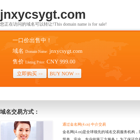
jnxycsygt.com
您正在访问的域名可以转让!This domain name is for sale!
一口价出售中！
域名
jnxycsygt.com
Domain Name:
售价
CNY 999.00
Listing Price:
立即购买
BUY NOW
>>
>>
域名交易方式：
通过金名网(4.cn) 中介交易
金名网(4.cn)是全球领先的域名交易服务机
简单、安全、专业的第三方服务！ 为了保证交